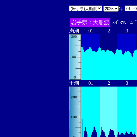
年
岩手県：大船渡
39ﾟ3'N 141
満潮
01
2
3
干潮
01
2
3