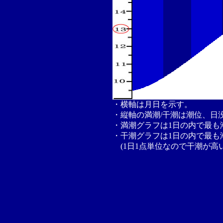
・横軸は月日を示す。
・縦軸の満潮/干潮は潮位、日
・満潮グラフは1日の内で最も
・干潮グラフは1日の内で最も
(1日1点単位なので干潮が高