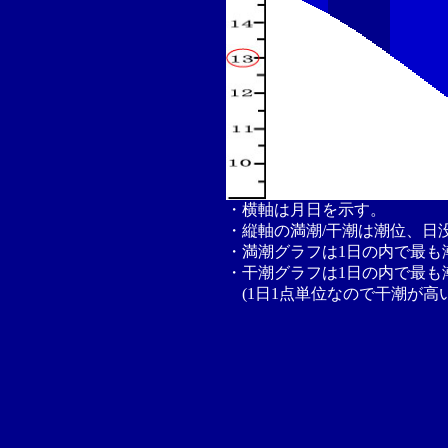
・横軸は月日を示す。
・縦軸の満潮/干潮は潮位、日
・満潮グラフは1日の内で最も
・干潮グラフは1日の内で最も
(1日1点単位なので干潮が高