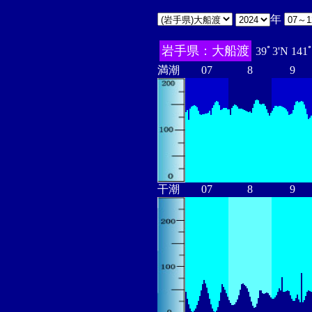
年
岩手県：大船渡
39ﾟ3'N 141
満潮
07
8
9
干潮
07
8
9