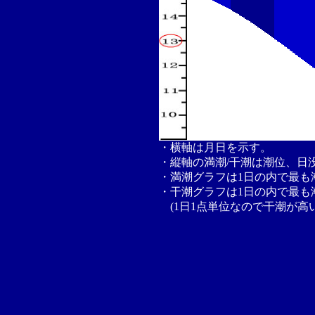
・横軸は月日を示す。
・縦軸の満潮/干潮は潮位、日
・満潮グラフは1日の内で最も
・干潮グラフは1日の内で最も
(1日1点単位なので干潮が高