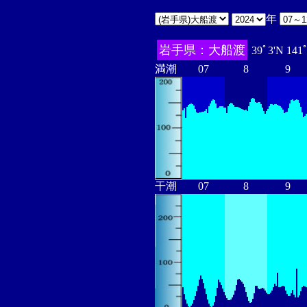
年
岩手県：大船渡
39ﾟ3'N 141
満潮
07
8
9
干潮
07
8
9