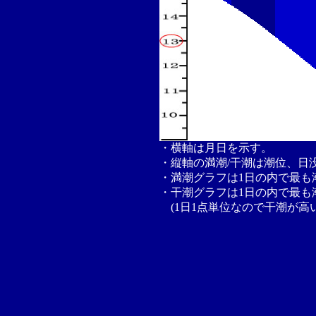
・横軸は月日を示す。
・縦軸の満潮/干潮は潮位、日
・満潮グラフは1日の内で最も
・干潮グラフは1日の内で最も
(1日1点単位なので干潮が高