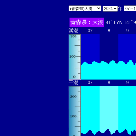
年
青森県：大湊
41ﾟ15'N 141ﾟ
満潮
07
8
9
干潮
07
8
9