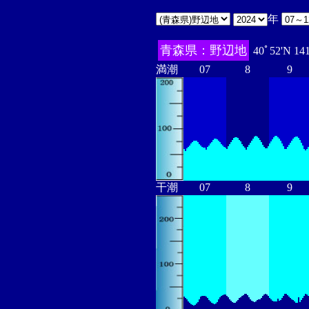
年
青森県：野辺地
40ﾟ52'N 14
満潮
07
8
9
干潮
07
8
9