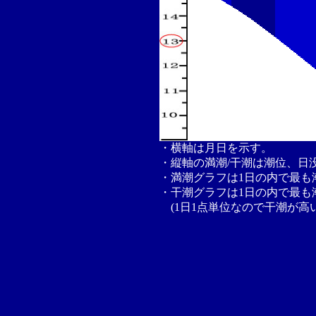
・横軸は月日を示す。
・縦軸の満潮/干潮は潮位、日
・満潮グラフは1日の内で最も
・干潮グラフは1日の内で最も
(1日1点単位なので干潮が高