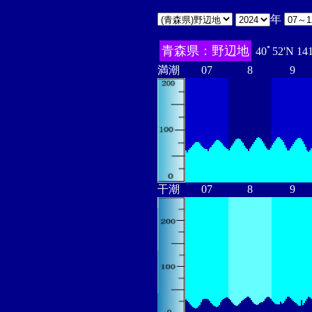
年
青森県：野辺地
40ﾟ52'N 14
満潮
07
8
9
干潮
07
8
9