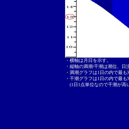
・横軸は月日を示す。
・縦軸の満潮/干潮は潮位、日
・満潮グラフは1日の内で最も
・干潮グラフは1日の内で最も
(1日1点単位なので干潮が高