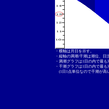
・横軸は月日を示す。
・縦軸の満潮/干潮は潮位、日
・満潮グラフは1日の内で最も
・干潮グラフは1日の内で最も
(1日1点単位なので干潮が高