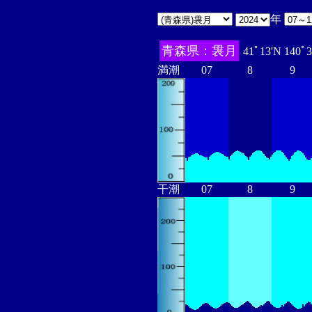
年
青森県：袰月
41ﾟ13'N 140ﾟ
満潮
07
8
9
干潮
07
8
9