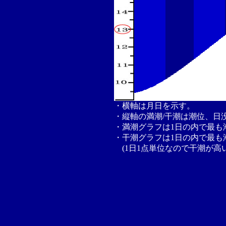
・横軸は月日を示す。
・縦軸の満潮/干潮は潮位、日
・満潮グラフは1日の内で最も
・干潮グラフは1日の内で最も
(1日1点単位なので干潮が高