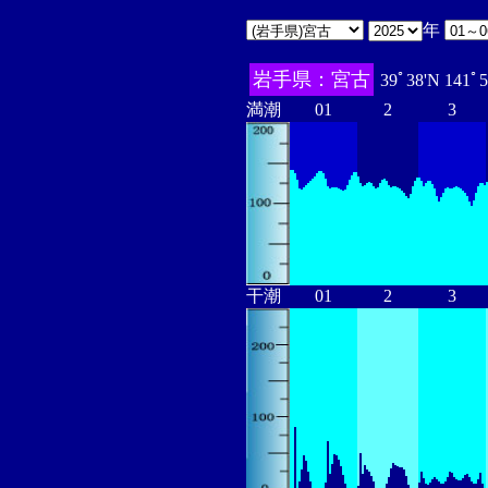
年
岩手県：宮古
39ﾟ38'N 141ﾟ
満潮
01
2
3
干潮
01
2
3