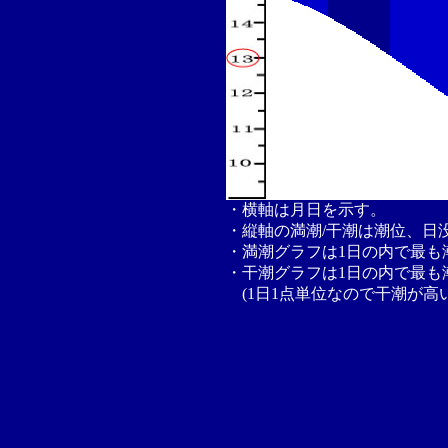
・横軸は月日を示す。
・縦軸の満潮/干潮は潮位、日
・満潮グラフは1日の内で最も
・干潮グラフは1日の内で最も
(1日1点単位なので干潮が高