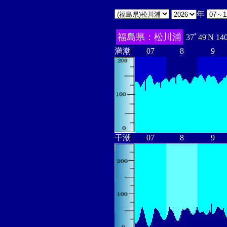
年
福島県：松川浦
37ﾟ49'N 14
満潮
07
8
9
干潮
07
8
9