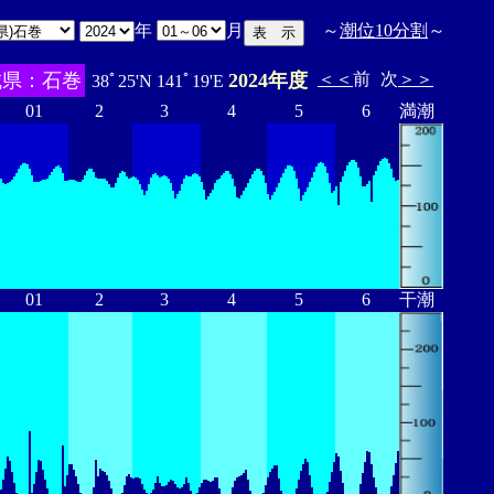
年
月
～
潮位10分割
～
城県：石巻
2024年度
＜＜
前
次
＞＞
38ﾟ25'N 141ﾟ19'E
01
2
3
4
5
6
満潮
01
2
3
4
5
6
干潮