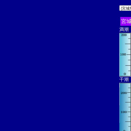
宮
満潮
干潮