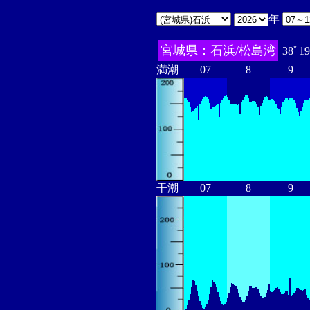
年
宮城県：石浜/松島湾
38ﾟ19
満潮
07
8
9
干潮
07
8
9