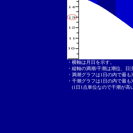
・横軸は月日を示す。
・縦軸の満潮/干潮は潮位、日
・満潮グラフは1日の内で最も
・干潮グラフは1日の内で最も
(1日1点単位なので干潮が高