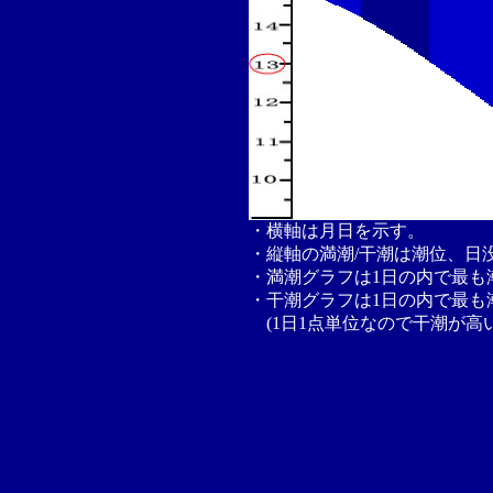
・横軸は月日を示す。
・縦軸の満潮/干潮は潮位、日
・満潮グラフは1日の内で最も
・干潮グラフは1日の内で最も
(1日1点単位なので干潮が高