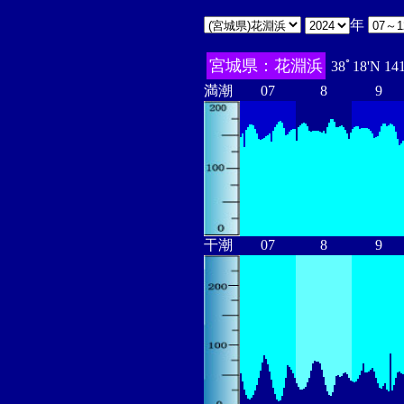
年
宮城県：花淵浜
38ﾟ18'N 14
満潮
07
8
9
干潮
07
8
9