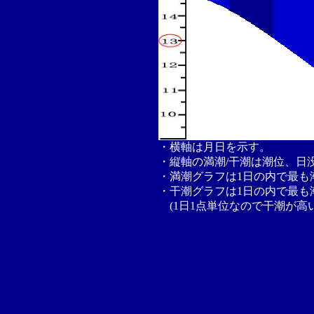
・横軸は月日を示す。
・縦軸の満潮/干潮は潮位、日
・満潮グラフは1日の内で最も
・干潮グラフは1日の内で最も
(1日1点単位なので干潮が高