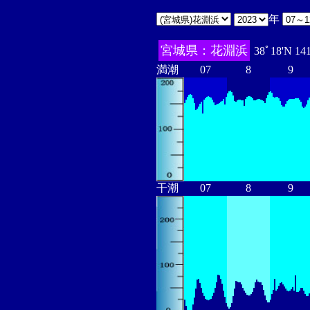
年
宮城県：花淵浜
38ﾟ18'N 14
満潮
07
8
9
干潮
07
8
9