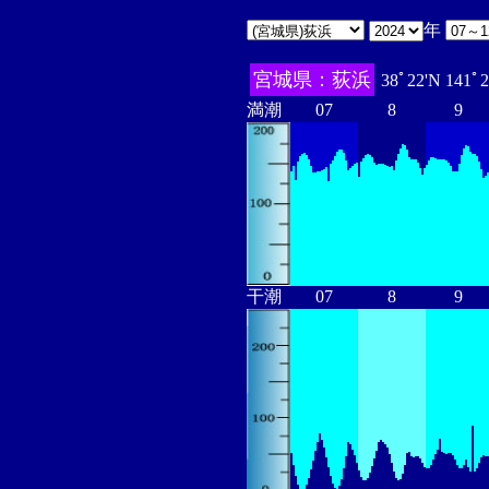
年
宮城県：荻浜
38ﾟ22'N 141ﾟ
満潮
07
8
9
干潮
07
8
9