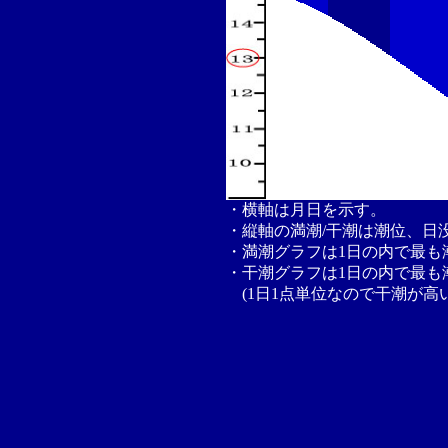
・横軸は月日を示す。
・縦軸の満潮/干潮は潮位、日
・満潮グラフは1日の内で最も
・干潮グラフは1日の内で最も
(1日1点単位なので干潮が高