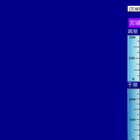
宮
満潮
干潮