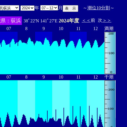
年
月
～
潮位10分割
～
城県：荻浜
2024年度
＜＜
前
次
＞＞
38ﾟ22'N 141ﾟ27'E
07
8
9
10
11
12
満潮
07
8
9
10
11
12
干潮