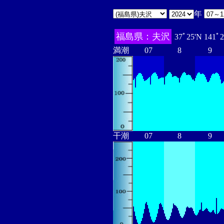
年
福島県：夫沢
37ﾟ25'N 141ﾟ
満潮
07
8
9
干潮
07
8
9