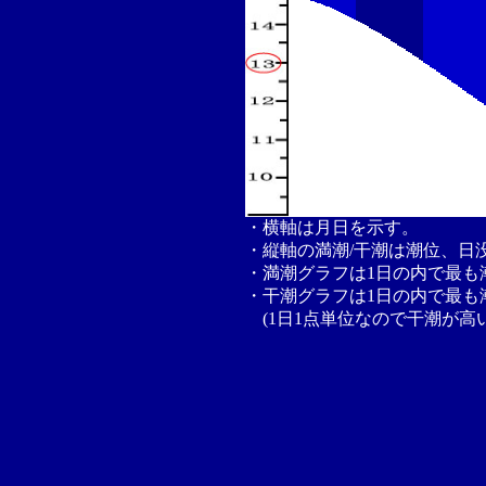
・横軸は月日を示す。
・縦軸の満潮/干潮は潮位、日
・満潮グラフは1日の内で最も
・干潮グラフは1日の内で最も
(1日1点単位なので干潮が高