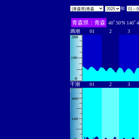
年
青森県：青森
40ﾟ50'N 140ﾟ
満潮
01
2
3
干潮
01
2
3