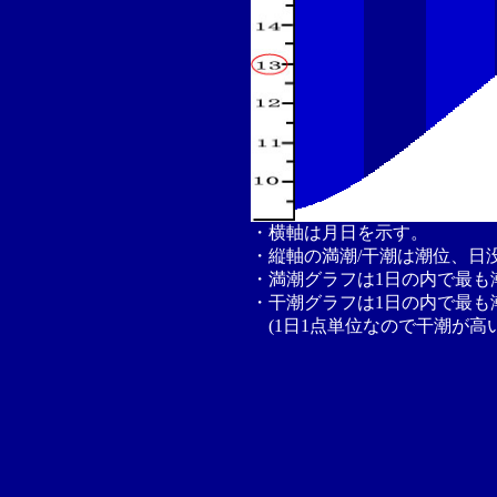
・横軸は月日を示す。
・縦軸の満潮/干潮は潮位、日
・満潮グラフは1日の内で最も
・干潮グラフは1日の内で最も
(1日1点単位なので干潮が高