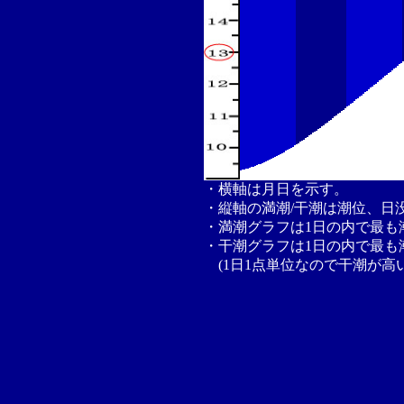
・横軸は月日を示す。
・縦軸の満潮/干潮は潮位、日
・満潮グラフは1日の内で最も
・干潮グラフは1日の内で最も
(1日1点単位なので干潮が高