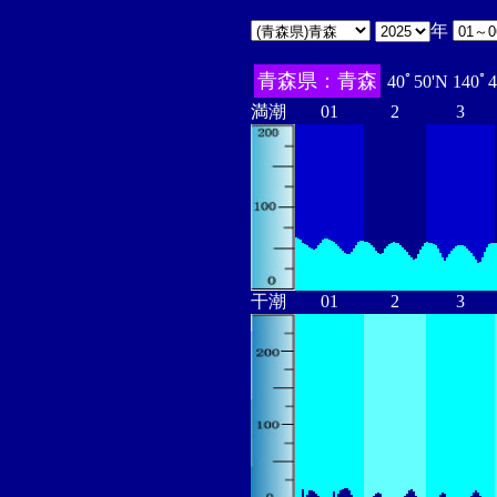
年
青森県：青森
40ﾟ50'N 140ﾟ
満潮
01
2
3
干潮
01
2
3