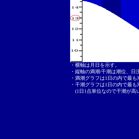
・横軸は月日を示す。
・縦軸の満潮/干潮は潮位、日
・満潮グラフは1日の内で最も
・干潮グラフは1日の内で最も
(1日1点単位なので干潮が高