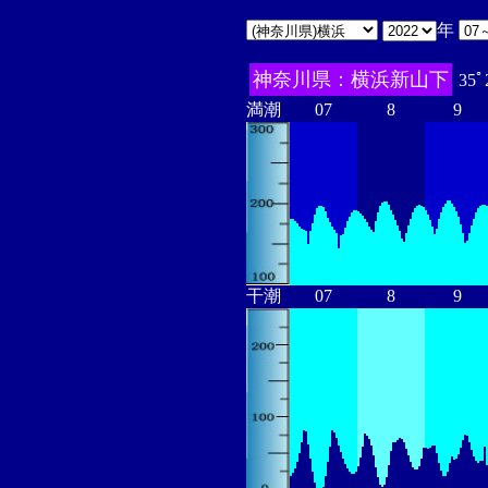
年
神奈川県：横浜新山下
35ﾟ
満潮
07
8
9
干潮
07
8
9