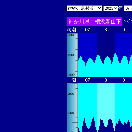
年
神奈川県：横浜新山下
35ﾟ
満潮
07
8
9
干潮
07
8
9