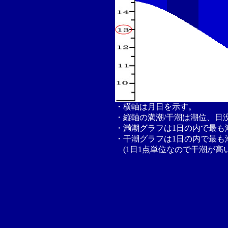
・横軸は月日を示す。
・縦軸の満潮/干潮は潮位、日
・満潮グラフは1日の内で最も
・干潮グラフは1日の内で最も
(1日1点単位なので干潮が高