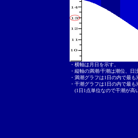
・横軸は月日を示す。
・縦軸の満潮/干潮は潮位、日
・満潮グラフは1日の内で最も
・干潮グラフは1日の内で最も
(1日1点単位なので干潮が高