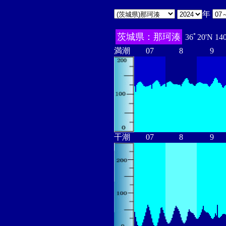
年
茨城県：那珂湊
36ﾟ20'N 14
満潮
07
8
9
干潮
07
8
9