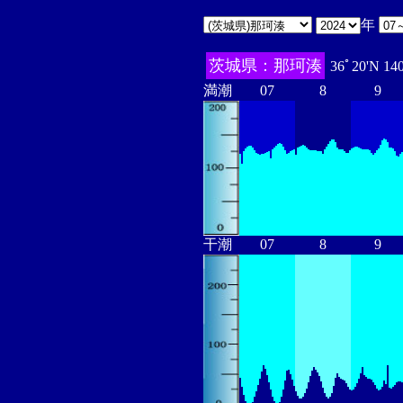
年
茨城県：那珂湊
36ﾟ20'N 14
満潮
07
8
9
干潮
07
8
9