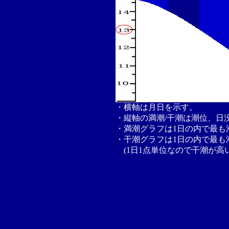
・横軸は月日を示す。
・縦軸の満潮/干潮は潮位、日
・満潮グラフは1日の内で最も
・干潮グラフは1日の内で最も
(1日1点単位なので干潮が高