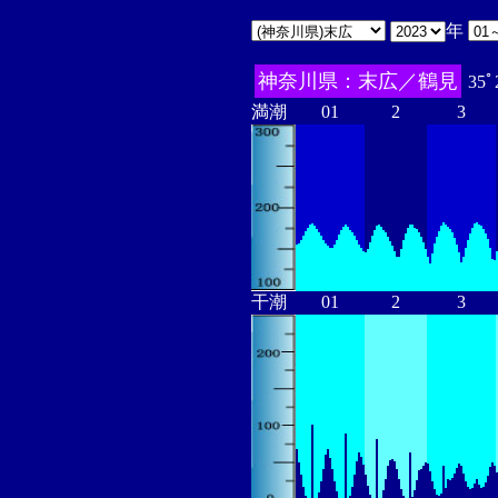
年
神奈川県：末広／鶴見
35ﾟ
満潮
01
2
3
干潮
01
2
3