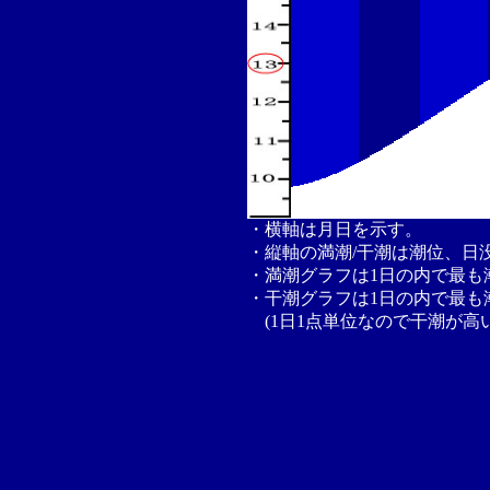
・横軸は月日を示す。
・縦軸の満潮/干潮は潮位、日
・満潮グラフは1日の内で最も
・干潮グラフは1日の内で最も
(1日1点単位なので干潮が高