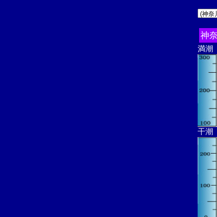
神
満潮
干潮