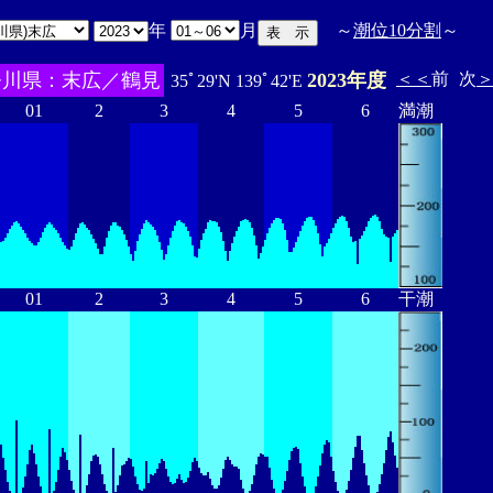
年
月
～
潮位10分割
～
奈川県：末広／鶴見
2023年度
＜＜
前
次
35ﾟ29'N 139ﾟ42'E
01
2
3
4
5
6
満潮
01
2
3
4
5
6
干潮