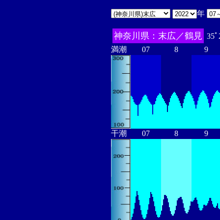
年
神奈川県：末広／鶴見
35ﾟ
満潮
07
8
9
干潮
07
8
9