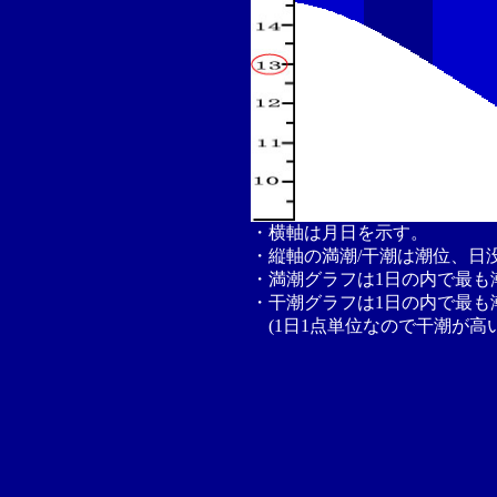
・横軸は月日を示す。
・縦軸の満潮/干潮は潮位、日
・満潮グラフは1日の内で最も
・干潮グラフは1日の内で最も
(1日1点単位なので干潮が高