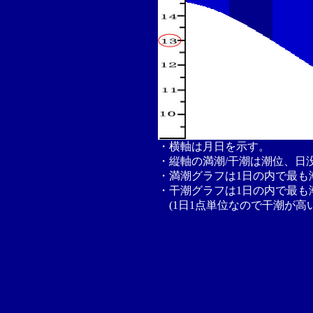
・横軸は月日を示す。
・縦軸の満潮/干潮は潮位、日
・満潮グラフは1日の内で最も
・干潮グラフは1日の内で最も
(1日1点単位なので干潮が高