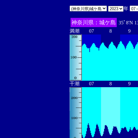
年
神奈川県：城ケ島
35ﾟ8'N 1
満潮
07
8
9
干潮
07
8
9