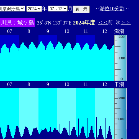
年
月
～
潮位10分割
～
奈川県：城ケ島
2024年度
＜＜
前
次
＞＞
35ﾟ8'N 139ﾟ37'E
07
8
9
10
11
12
満潮
07
8
9
10
11
12
干潮