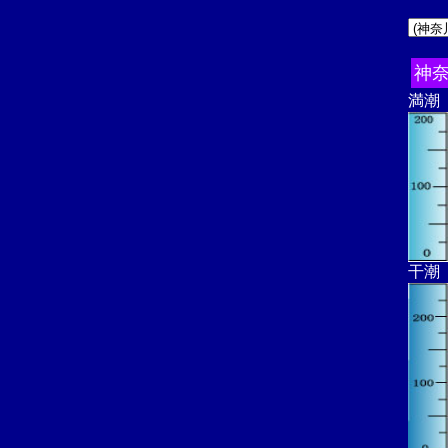
神
満潮
干潮