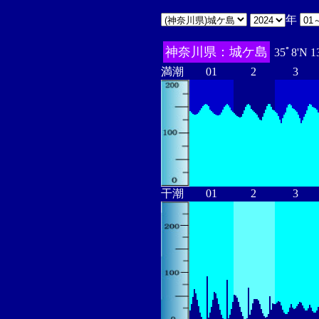
年
神奈川県：城ケ島
35ﾟ8'N 1
満潮
01
2
3
干潮
01
2
3