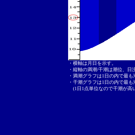
・横軸は月日を示す。
・縦軸の満潮/干潮は潮位、日
・満潮グラフは1日の内で最も
・干潮グラフは1日の内で最も
(1日1点単位なので干潮が高