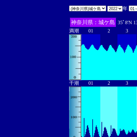
年
神奈川県：城ケ島
35ﾟ8'N 1
満潮
01
2
3
干潮
01
2
3