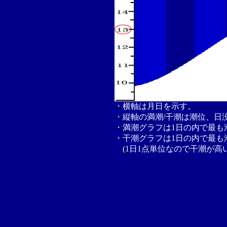
・横軸は月日を示す。
・縦軸の満潮/干潮は潮位、日
・満潮グラフは1日の内で最も
・干潮グラフは1日の内で最も
(1日1点単位なので干潮が高