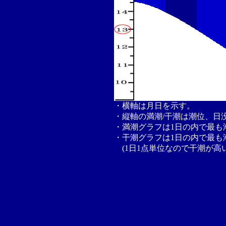
・横軸は月日を示す。
・縦軸の満潮/干潮は潮位、日
・満潮グラフは1日の内で最も
・干潮グラフは1日の内で最も
(1日1点単位なので干潮が高