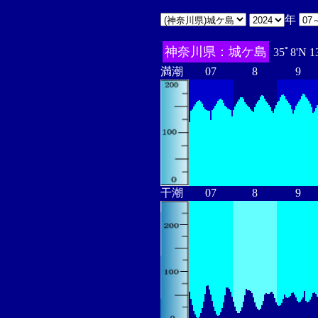
年
神奈川県：城ケ島
35ﾟ8'N 1
満潮
07
8
9
干潮
07
8
9