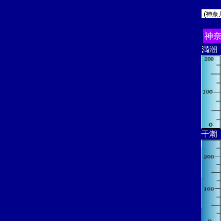
神
満潮
干潮