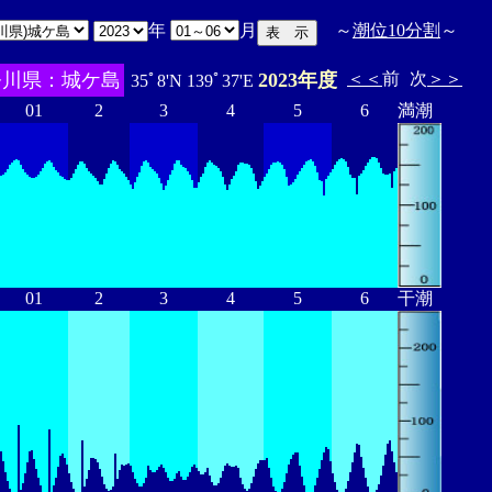
年
月
～
潮位10分割
～
奈川県：城ケ島
2023年度
＜＜
前
次
＞＞
35ﾟ8'N 139ﾟ37'E
01
2
3
4
5
6
満潮
01
2
3
4
5
6
干潮