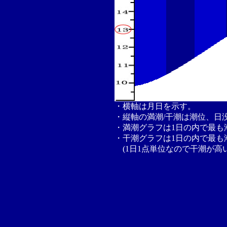
・横軸は月日を示す。
・縦軸の満潮/干潮は潮位、日
・満潮グラフは1日の内で最も
・干潮グラフは1日の内で最も
(1日1点単位なので干潮が高