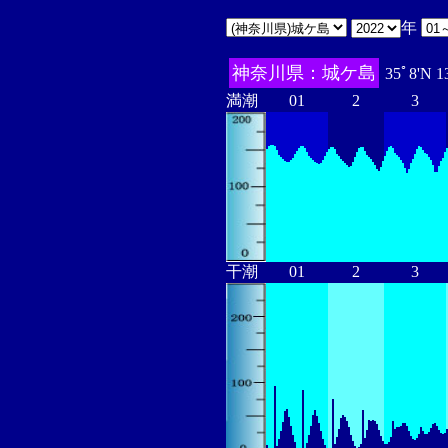
年
神奈川県：城ケ島
35ﾟ8'N 1
満潮
01
2
3
干潮
01
2
3