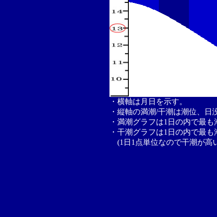
・横軸は月日を示す。
・縦軸の満潮/干潮は潮位、日
・満潮グラフは1日の内で最も
・干潮グラフは1日の内で最も
(1日1点単位なので干潮が高