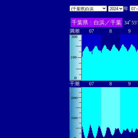
年
千葉県：白浜／千葉
34ﾟ55
満潮
07
8
9
干潮
07
8
9