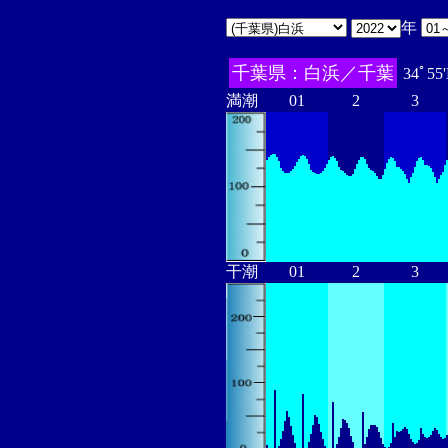
年
千葉県：白浜／千葉
34ﾟ55
満潮
01
2
3
干潮
01
2
3