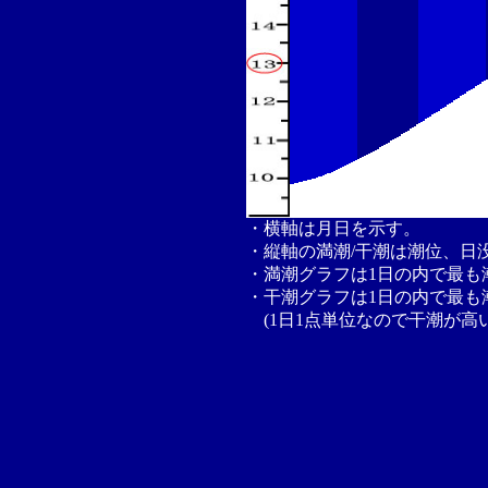
・横軸は月日を示す。
・縦軸の満潮/干潮は潮位、日
・満潮グラフは1日の内で最も
・干潮グラフは1日の内で最も
(1日1点単位なので干潮が高