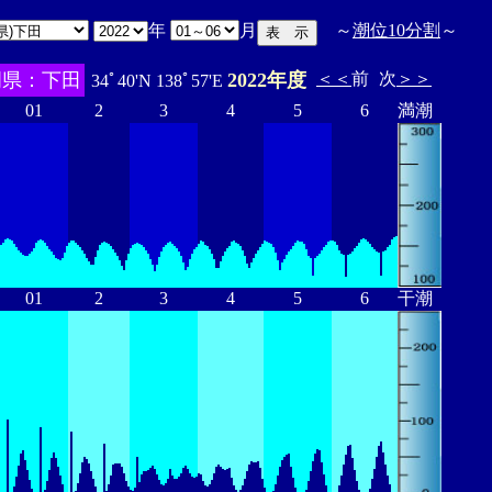
年
月
～
潮位10分割
～
岡県：下田
2022年度
＜＜
前
次
＞＞
34ﾟ40'N 138ﾟ57'E
01
2
3
4
5
6
満潮
01
2
3
4
5
6
干潮