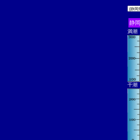
静
満潮
干潮