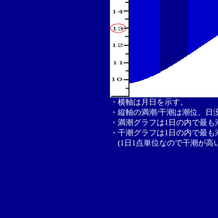
・横軸は月日を示す。
・縦軸の満潮/干潮は潮位、日
・満潮グラフは1日の内で最も
・干潮グラフは1日の内で最も
(1日1点単位なので干潮が高