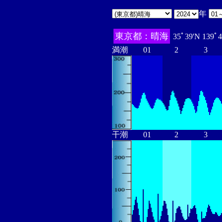
年
東京都：晴海
35ﾟ39'N 139ﾟ
満潮
01
2
3
干潮
01
2
3