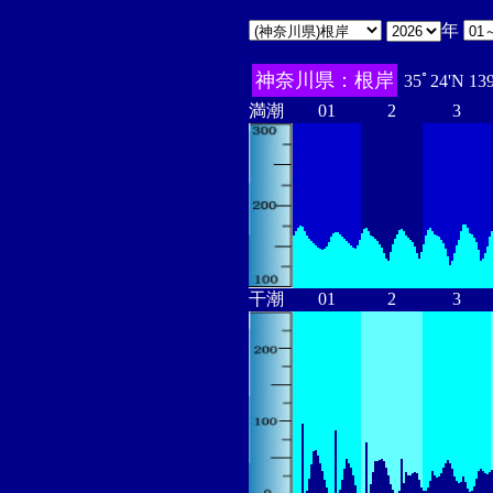
年
神奈川県：根岸
35ﾟ24'N 13
満潮
01
2
3
干潮
01
2
3