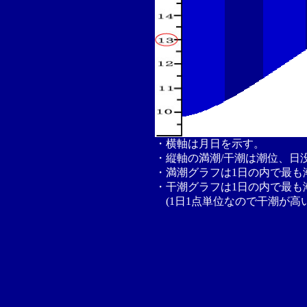
・横軸は月日を示す。
・縦軸の満潮/干潮は潮位、日
・満潮グラフは1日の内で最も
・干潮グラフは1日の内で最も
(1日1点単位なので干潮が高