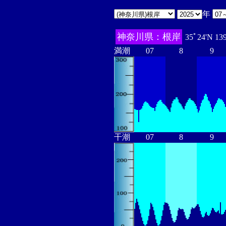
年
神奈川県：根岸
35ﾟ24'N 13
満潮
07
8
9
干潮
07
8
9