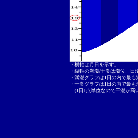
・横軸は月日を示す。
・縦軸の満潮/干潮は潮位、日
・満潮グラフは1日の内で最も
・干潮グラフは1日の内で最も
(1日1点単位なので干潮が高