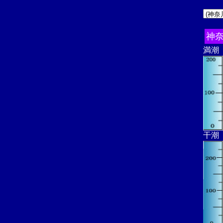
神
満潮
干潮