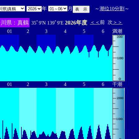
年
月
～
潮位10分割
～
奈川県：真鶴
2026年度
＜＜
前
次
＞＞
35ﾟ9'N 139ﾟ9'E
01
2
3
4
5
6
満潮
01
2
3
4
5
6
干潮