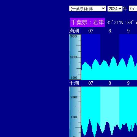
年
千葉県：君津
35ﾟ21'N 139ﾟ
満潮
07
8
9
干潮
07
8
9