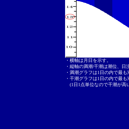
・横軸は月日を示す。
・縦軸の満潮/干潮は潮位、日
・満潮グラフは1日の内で最も
・干潮グラフは1日の内で最も
(1日1点単位なので干潮が高