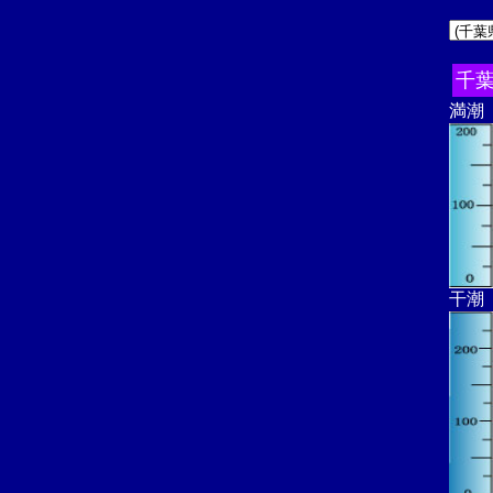
千
満潮
干潮