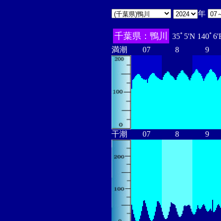
年
千葉県：鴨川
35ﾟ5'N 140ﾟ6
満潮
07
8
9
干潮
07
8
9