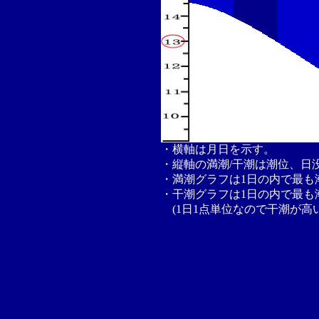
・横軸は月日を示す。
・縦軸の満潮/干潮は潮位、日
・満潮グラフは1日の内で最も
・干潮グラフは1日の内で最も
(1日1点単位なので干潮が高