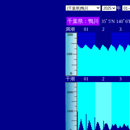
年
千葉県：鴨川
35ﾟ5'N 140ﾟ6
満潮
01
2
3
干潮
01
2
3