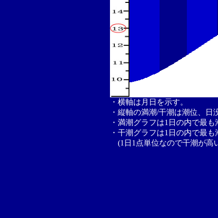
・横軸は月日を示す。
・縦軸の満潮/干潮は潮位、日
・満潮グラフは1日の内で最も
・干潮グラフは1日の内で最も
(1日1点単位なので干潮が高