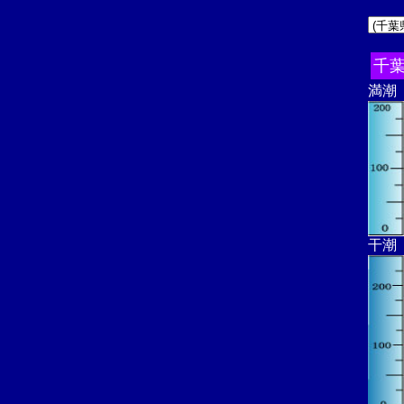
千
満潮
干潮