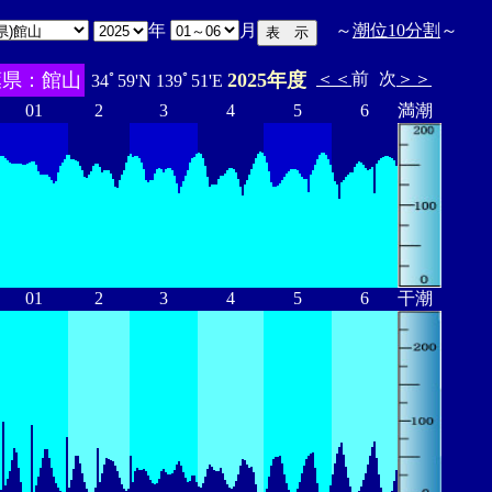
年
月
～
潮位10分割
～
葉県：館山
2025年度
＜＜
前
次
＞＞
34ﾟ59'N 139ﾟ51'E
01
2
3
4
5
6
満潮
01
2
3
4
5
6
干潮