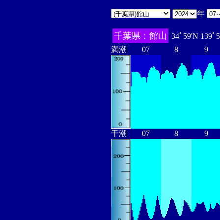
年
千葉県：館山
34ﾟ59'N 139ﾟ
満潮
07
8
9
干潮
07
8
9