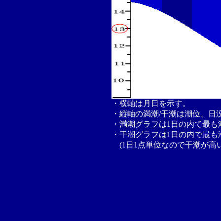
・横軸は月日を示す。
・縦軸の満潮/干潮は潮位、日
・満潮グラフは1日の内で最も
・干潮グラフは1日の内で最も
(1日1点単位なので干潮が高