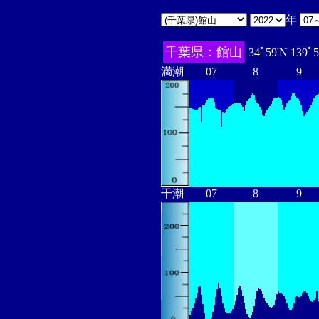
年
千葉県：館山
34ﾟ59'N 139ﾟ
満潮
07
8
9
干潮
07
8
9