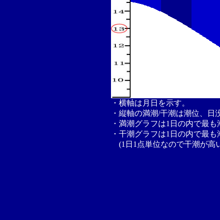
・横軸は月日を示す。
・縦軸の満潮/干潮は潮位、日
・満潮グラフは1日の内で最も
・干潮グラフは1日の内で最も
(1日1点単位なので干潮が高