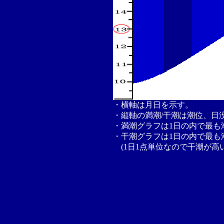
・横軸は月日を示す。
・縦軸の満潮/干潮は潮位、日
・満潮グラフは1日の内で最も
・干潮グラフは1日の内で最も
(1日1点単位なので干潮が高