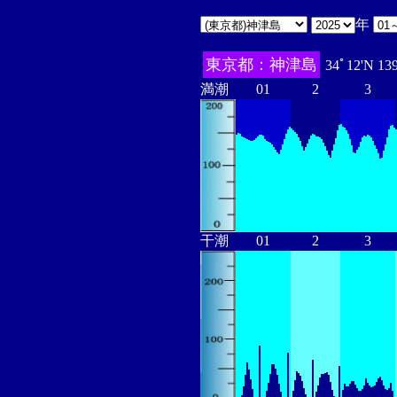
年
東京都：神津島
34ﾟ12'N 13
満潮
01
2
3
干潮
01
2
3