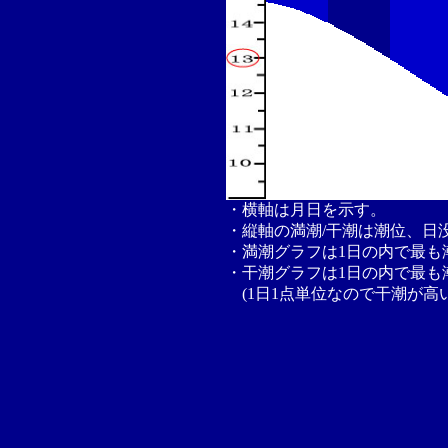
・横軸は月日を示す。
・縦軸の満潮/干潮は潮位、日
・満潮グラフは1日の内で最も
・干潮グラフは1日の内で最も
(1日1点単位なので干潮が高