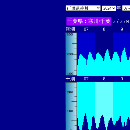
年
千葉県：寒川/千葉
35ﾟ35'N
満潮
07
8
9
干潮
07
8
9