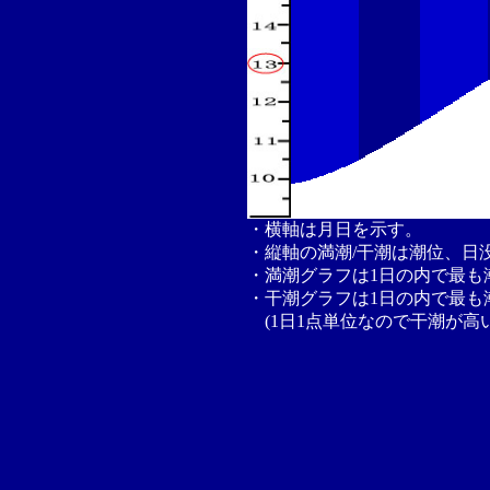
・横軸は月日を示す。
・縦軸の満潮/干潮は潮位、日
・満潮グラフは1日の内で最も
・干潮グラフは1日の内で最も
(1日1点単位なので干潮が高